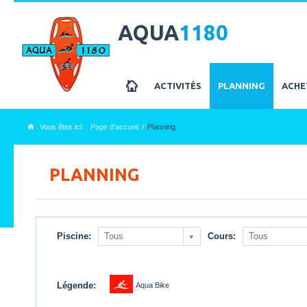
AQUA
1180
z
ACTIVITÉS
PLANNING
ACHE
Vous êtes ici:
Page d'accueil
Planning
x
PLANNING
Piscine:
Tous
Cours:
Tous
1
Légende:
Aqua Bike