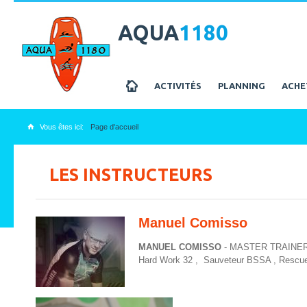
AQUA
1180
z
ACTIVITÉS
PLANNING
ACHE
Vous êtes ici:
Page d'accueil
x
LES INSTRUCTEURS
Manuel Comisso
MANUEL COMISSO
- MASTER TRAINER H
Hard Work 32 , Sauveteur BSSA , Rescue